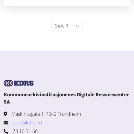
Neste side
Side 1
››
Kommunearkivinstitusjonenes Digitale Ressurssenter
SA
Maskinistgata 1, 7042 Trondheim
post@kdrs.no
73 10 31 60