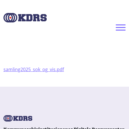
Hopp til hovedinnhold
Dokument
samling2025_sok_og_vis.pdf