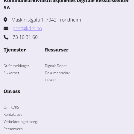
Kommunearkivinstitusjonenes Digitale Ressurssenter
SA
Maskinistgata 1, 7042 Trondheim
post@kdrs.no
73 10 31 60
Tjenester
Ressurser
Driftsmeldinger
Digitalt Depot
Sikkerhet
Dokumentarkiv
Lenker
Om oss
Om KDRS
Kontakt oss
Vedtekter og strategi
Personvern