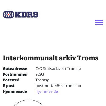
Hopp til hovedinnhold
Interkommunalt arkiv Troms
Gateadresse
C/O Statsarkivet i Tromsø
Postnummer
9293
Poststed
Tromsø
E-post
postmottak@ikatroms.no
Hjemmeside
Hjemmeside
Bilde