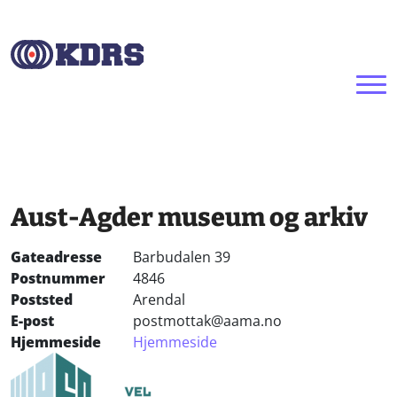
Hopp til hovedinnhold
Aust-Agder museum og arkiv
Gateadresse
Barbudalen 39
Postnummer
4846
Poststed
Arendal
E-post
postmottak@aama.no
Hjemmeside
Hjemmeside
Bilde