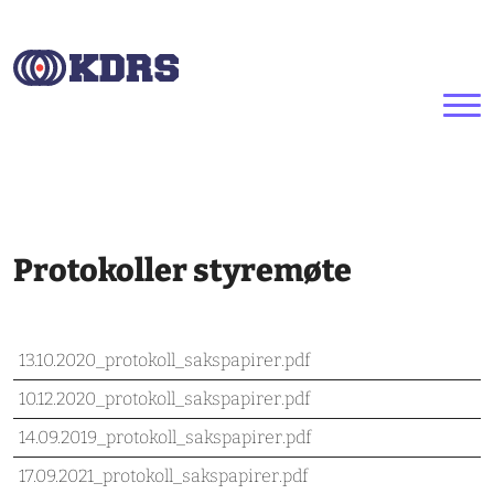
Hopp til hovedinnhold
Protokoller styremøte
13.10.2020_protokoll_sakspapirer.pdf
10.12.2020_protokoll_sakspapirer.pdf
14.09.2019_protokoll_sakspapirer.pdf
17.09.2021_protokoll_sakspapirer.pdf